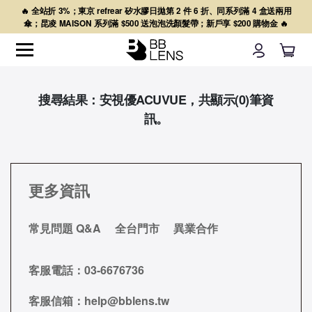
🔥 全站折 3%；東京 refrear 矽水膠日拋第 2 件 6 折、同系列滿 4 盒送兩用
傘；昆凌 MAISON 系列滿 $500 送泡泡洗顏髮帶；新戶享 $200 購物金 🔥
搜尋結果：安視優ACUVUE，共顯示(0)筆資
訊。
更多資訊
常見問題 Q&A
全台門市
異業合作
客服電話：
03-6676736
客服信箱：
help@bblens.tw