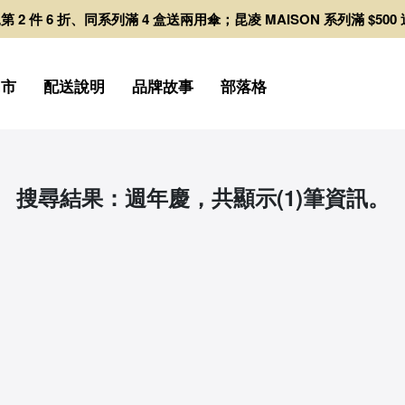
日拋第 2 件 6 折、同系列滿 4 盒送兩用傘；昆凌 MAISON 系列滿 $50
門市
配送說明
品牌故事
部落格
搜尋結果：週年慶，共顯示(1)筆資訊。