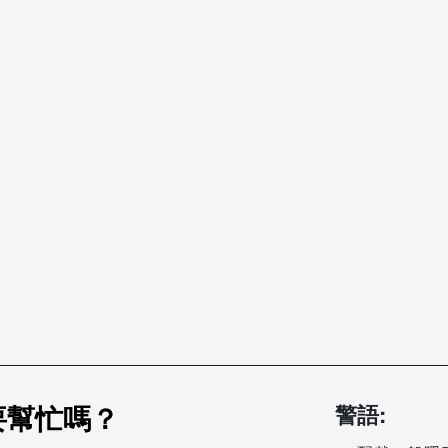
要幫忙嗎？
警語: