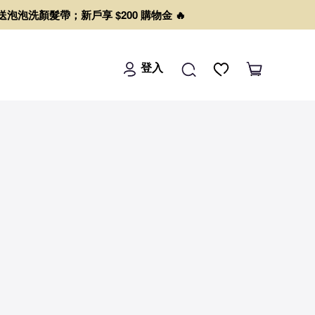
0 送泡泡洗顏髮帶；新戶享 $200 購物金 🔥
登入